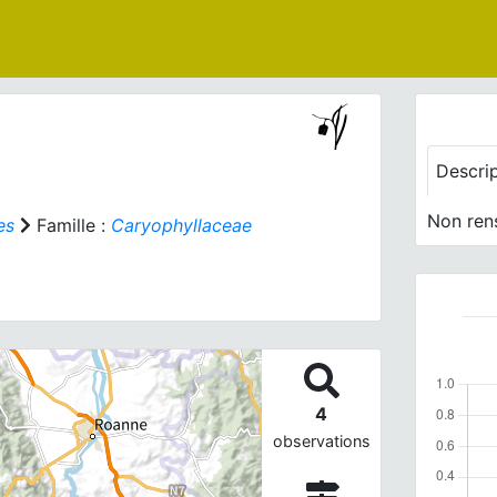
Descri
Non ren
es
Famille :
Caryophyllaceae
4
observations