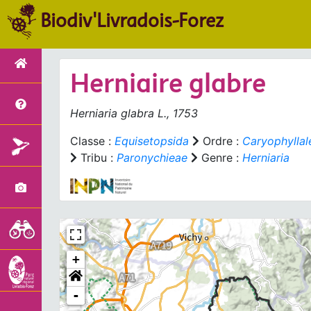
Biodiv'Livradois-Forez
Herniaire glabre
Herniaria glabra
L., 1753
Classe :
Equisetopsida
Ordre :
Caryophyllal
Tribu :
Paronychieae
Genre :
Herniaria
+
-