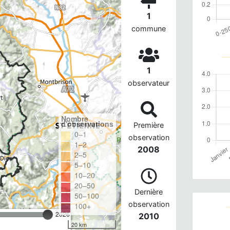
1
commune
1
observateur
Nombre
d'observations
Première
0–1
observation
1–2
2008
2–5
5–10
10–20
20–50
Dernière
50–100
observation
100+
2026
2010
20 km