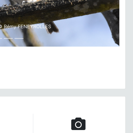
© Audrey JEAN, PNRLF