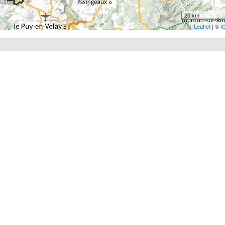
20 km
Leaflet
| ©
I