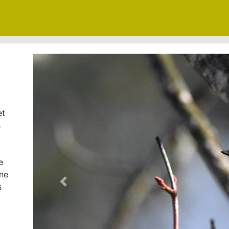
et
s
e
ne
s
Précédent