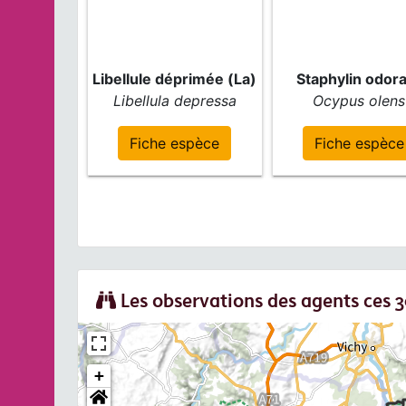
Libellule déprimée (La)
Staphylin odor
Libellula depressa
Ocypus olens
Fiche espèce
Fiche espèce
Les observations des agents ces 30
+