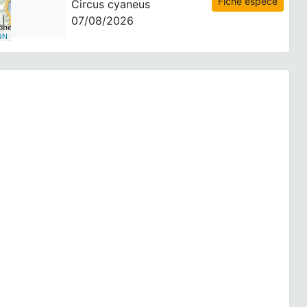
Fiche espèce
Circus cyaneus
07/08/2026
GN
Faucon hobereau | Falco
Fiche espèce
subbuteo
07/08/2026
Faucon crécerelle | Falco
Fiche espèce
tinnunculus
07/08/2026
Bondrée apivore | Pernis
Fiche espèce
apivorus
07/08/2026
Vautour fauve | Gyps
Fiche espèce
fulvus