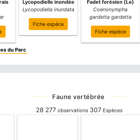
rais
Lycopodielle inondée
Fadet forésien (Le)
Lycopodiella inundata
Coenonympha
ar
gardetta gardetta
Fiche espèce
e
Fiche espèce
es du Parc
Faune vertébrée
28 277
307
observations
Espèces