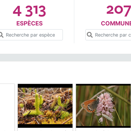
4 313
20
ESPÈCES
COMMUN