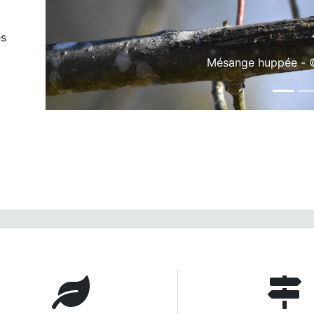
es
Anax empereur - 