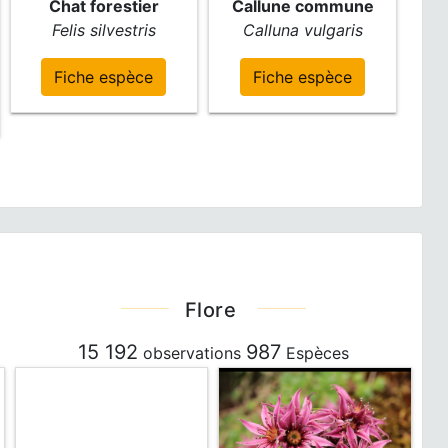
Chat forestier
Callune commune
Felis silvestris
Calluna vulgaris
Fiche espèce
Fiche espèce
Flore
15 192
987
observations
Espèces