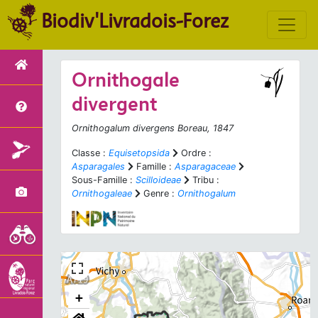
Biodiv'Livradois-Forez
Ornithogale
divergent
Ornithogalum divergens
Boreau, 1847
Classe :
Equisetopsida
Ordre :
Asparagales
Famille :
Asparagaceae
Sous-Famille :
Scilloideae
Tribu :
Ornithogaleae
Genre :
Ornithogalum
+