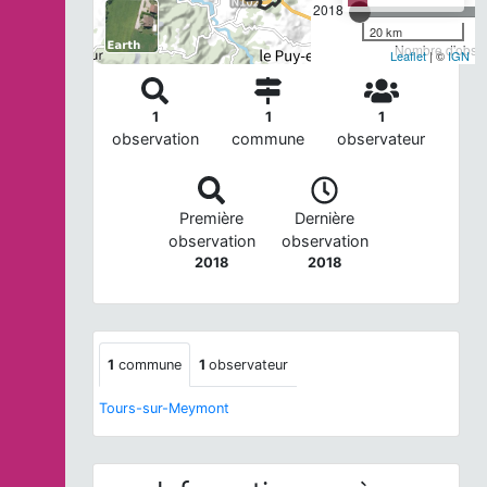
2018
20 km
Nombre d'observ
Leaflet
| ©
IGN
1
1
1
observation
commune
observateur
Première
Dernière
observation
observation
2018
2018
1
commune
1
observateur
Tours-sur-Meymont