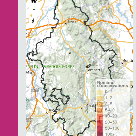
-
Nombre
d'observations
0–1
1–2
2–5
5–10
10–20
20–50
50–100
100+