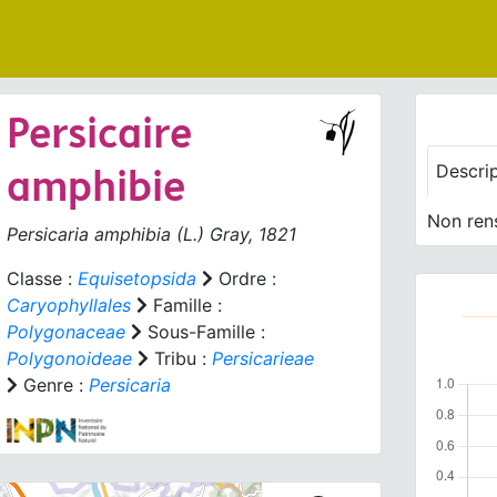
Persicaire
amphibie
Descri
Non ren
Persicaria amphibia
(L.) Gray, 1821
Classe :
Equisetopsida
Ordre :
Caryophyllales
Famille :
Polygonaceae
Sous-Famille :
Polygonoideae
Tribu :
Persicarieae
Genre :
Persicaria