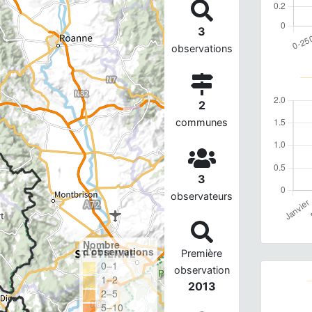
3
observations
2
communes
3
observateurs
Nombre
d'observations
Première
0–1
observation
1–2
2013
2–5
5–10