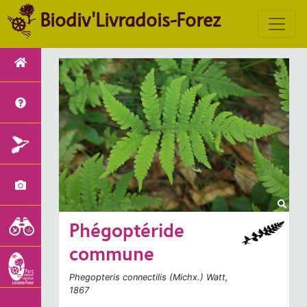
Biodiv'Livradois-Forez
Phégoptéride
commune
Phegopteris connectilis
(Michx.) Watt,
1867