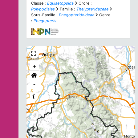
Classe :
Equisetopsida
Ordre :
Polypodiales
Famille :
Thelypteridaceae
Sous-Famille :
Phegopteridoideae
Genre
:
Phegopteris
+
-