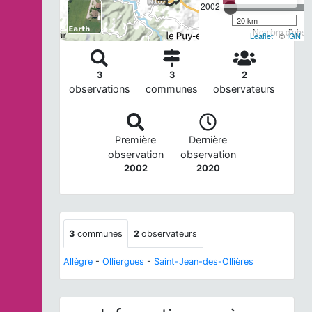
2002
20 km
Nombre d'observ
Leaflet
| ©
IGN
3
3
2
observations
communes
observateurs
Première
Dernière
observation
observation
2002
2020
3
communes
2
observateurs
Allègre
-
Olliergues
-
Saint-Jean-des-Ollières