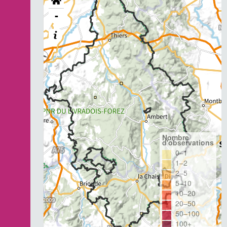
-
Nombre
d'observations
0–1
1–2
2–5
5–10
10–20
20–50
50–100
100+