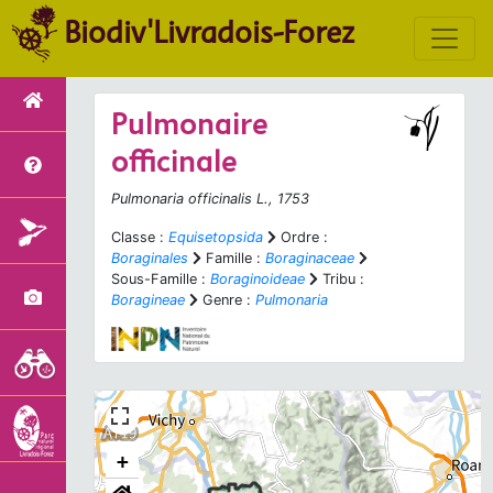
Biodiv'Livradois-Forez
Pulmonaire
officinale
Pulmonaria officinalis
L., 1753
Classe :
Equisetopsida
Ordre :
Boraginales
Famille :
Boraginaceae
Sous-Famille :
Boraginoideae
Tribu :
Boragineae
Genre :
Pulmonaria
+