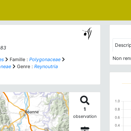
e
Descri
983
Non ren
es
Famille :
Polygonaceae
oneae
Genre :
Reynoutria
1
observation