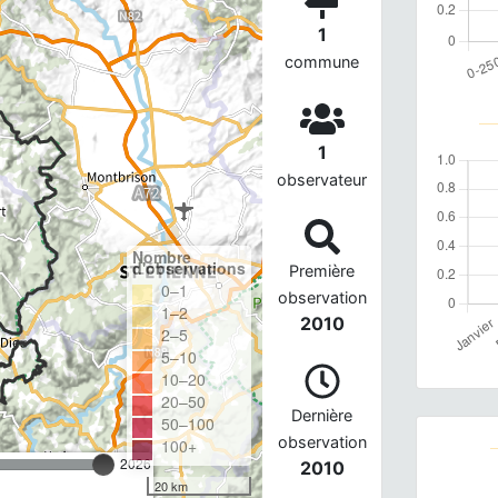
1
commune
1
observateur
Nombre
d'observations
Première
0–1
observation
1–2
2010
2–5
5–10
10–20
20–50
Dernière
50–100
observation
100+
2026
2010
20 km