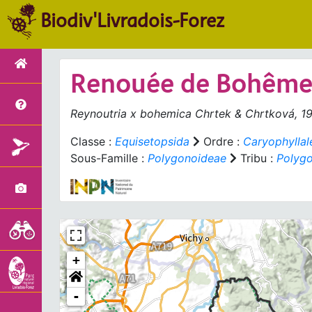
Biodiv'Livradois-Forez
Renouée de Bohêm
Reynoutria
x
bohemica
Chrtek & Chrtková, 1
Classe :
Equisetopsida
Ordre :
Caryophyllal
Sous-Famille :
Polygonoideae
Tribu :
Polyg
+
-