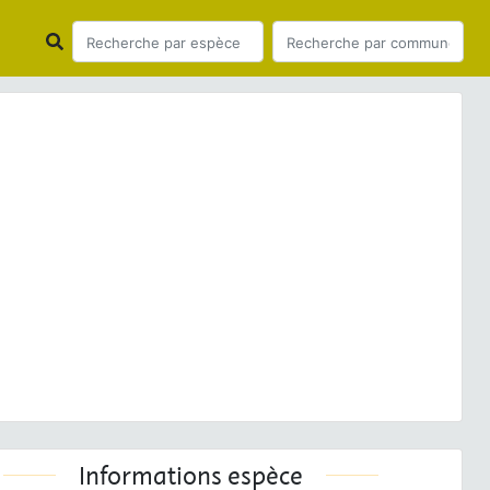
ious
Next
Rosa pendulina
L., 1753 © - CC BY-NC-SA
Informations espèce