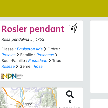
Rosier pendant
Rosa pendulina
L., 1753
Classe :
Equisetopsida
Ordre :
Rosales
Famille :
Rosaceae
Prev
Sous-Famille :
Rosoideae
Tribu :
Roseae
Genre :
Rosa
8
observations