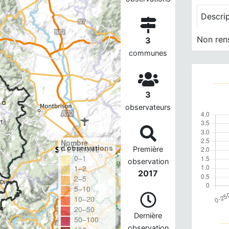
Descri
Non ren
3
communes
3
observateurs
Nombre
d'observations
Première
0–1
observation
1–2
2017
2–5
5–10
10–20
20–50
Dernière
50–100
observation