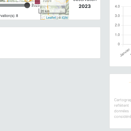
100+
2026
2023
20 km
ation(s): 8
Leaflet
| ©
IGN
Cartograp
reflètent
données e
considér