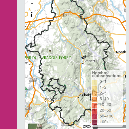
-
Nombre
d'observations
0–1
1–2
2–5
5–10
10–20
20–50
50–100
100+
2025