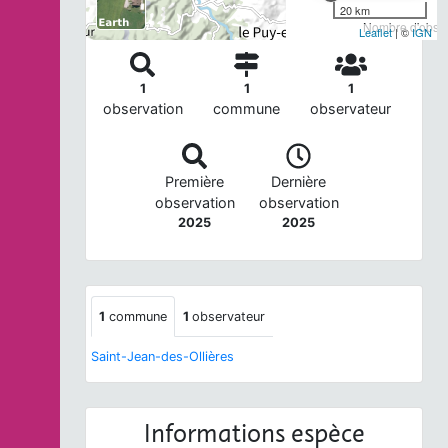
20 km
Nombre d'observ
Leaflet
| ©
IGN
1
1
1
observation
commune
observateur
Première
Dernière
observation
observation
2025
2025
1
commune
1
observateur
Saint-Jean-des-Ollières
Informations espèce