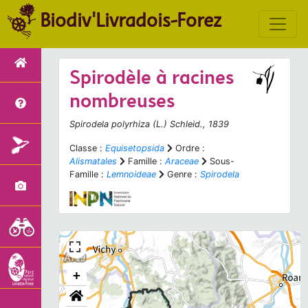
Biodiv'Livradois-Forez
Spirodèle à racines
nombreuses
Spirodela polyrhiza
(L.) Schleid., 1839
Classe :
Equisetopsida
Ordre :
Alismatales
Famille :
Araceae
Sous-
Famille :
Lemnoideae
Genre :
Spirodela
+