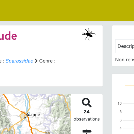
ude
Descri
Non ren
e :
Sparassidae
Genre :
24
observations