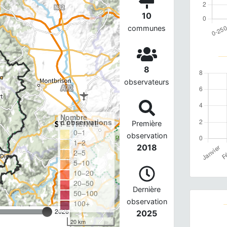
10
communes
8
observateurs
Nombre
d'observations
Première
0–1
observation
1–2
2018
2–5
5–10
10–20
20–50
Dernière
50–100
observation
100+
2026
2025
20 km