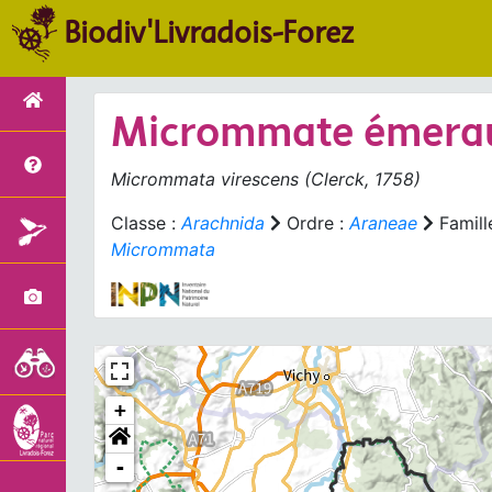
Biodiv'Livradois-Forez
Micrommate émera
Micrommata virescens
(Clerck, 1758)
Classe :
Arachnida
Ordre :
Araneae
Famill
Micrommata
+
-