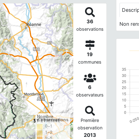
Descri
36
Non ren
observations
19
communes
6
observateurs
Nombre
d'observations
Première
0–1
observation
1–2
2013
2–5