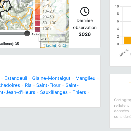
5–10
10–20
20–50
Dernière
50–100
observation
100+
2026
2026
20 km
ation(s): 35
Leaflet
| ©
IGN
-
Estandeuil
-
Glaine-Montaigut
-
Manglieu
-
chadoires
-
Ris
-
Saint-Flour
-
Saint-
nt-Jean-d'Heurs
-
Sauxillanges
-
Thiers
-
Cartograp
reflètent
données e
considér