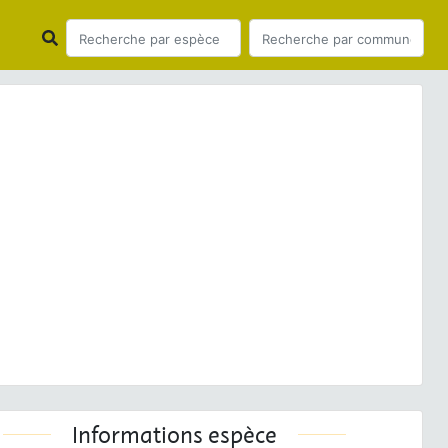
ious
Next
us ibis
(Linnaeus, 1758) © J.P. Siblet - CC BY-NC-SA
Informations espèce