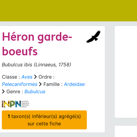
Héron garde-
boeufs
Bubulcus ibis
(Linnaeus, 1758)
Prev
Classe :
Aves
Ordre :
Pelecaniformes
Famille :
Ardeidae
Genre :
Bubulcus
Bubulc
1
taxon(s) inférieur(s) agrégé(s)
sur cette fiche