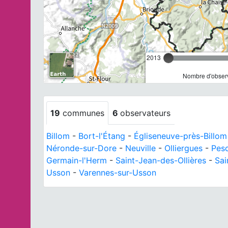
2013
Nombre d'observ
19
communes
6
observateurs
Billom
-
Bort-l'Étang
-
Égliseneuve-près-Billom
Néronde-sur-Dore
-
Neuville
-
Olliergues
-
Pes
Germain-l'Herm
-
Saint-Jean-des-Ollières
-
Sai
Usson
-
Varennes-sur-Usson