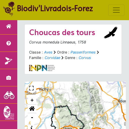
Biodiv'Livradois-Forez
Choucas des tours
Corvus monedula
Linnaeus, 1758
Classe :
Aves
Ordre :
Passeriformes
Famille :
Corvidae
Genre :
Corvus
+
-