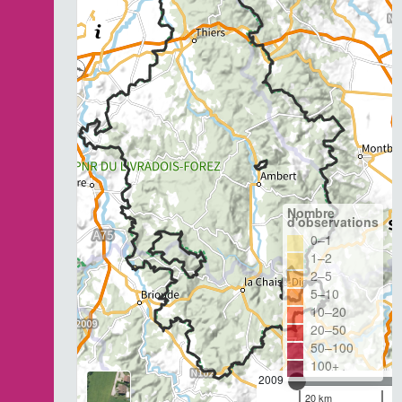
Nombre
d'observations
0–1
1–2
2–5
5–10
10–20
20–50
50–100
100+
2009
20 km