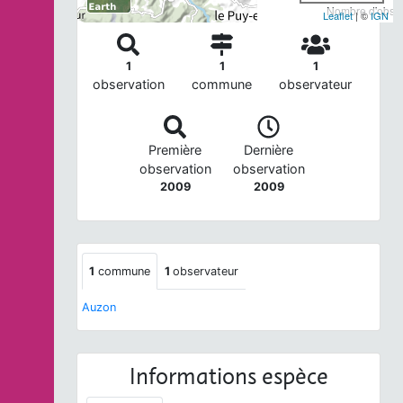
Nombre d'observ
Leaflet
| ©
IGN
1
1
1
observation
commune
observateur
Première
Dernière
observation
observation
2009
2009
1
commune
1
observateur
Auzon
Informations espèce