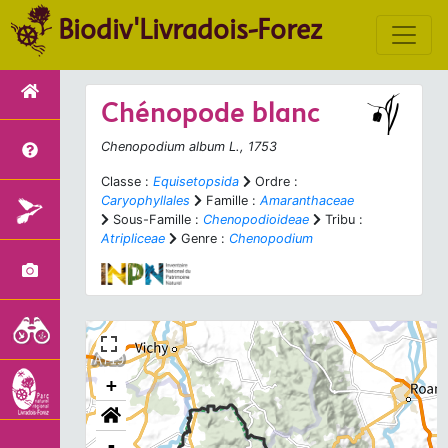
Biodiv'Livradois-Forez
Chénopode blanc
Chenopodium album
L., 1753
Classe :
Equisetopsida
Ordre :
Caryophyllales
Famille :
Amaranthaceae
Sous-Famille :
Chenopodioideae
Tribu :
Atripliceae
Genre :
Chenopodium
+
-