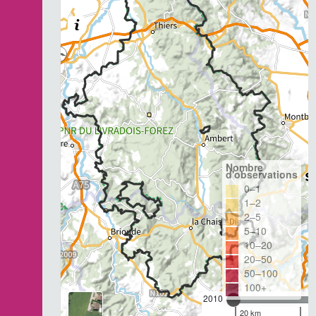
Nombre
d'observations
0–1
1–2
2–5
5–10
10–20
20–50
50–100
100+
2010
20 km