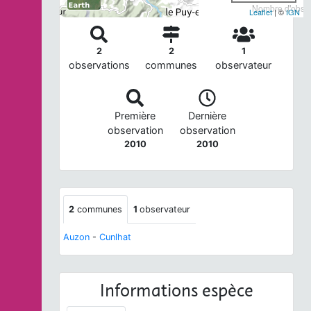
Nombre d'observ
Leaflet
| ©
IGN
2
2
1
observations
communes
observateur
Première
Dernière
observation
observation
2010
2010
2
communes
1
observateur
Auzon
-
Cunlhat
Informations espèce