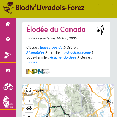
Biodiv'Livradois-Forez
Élodée du Canada
Elodea canadensis
Michx., 1803
Classe :
Equisetopsida
Ordre :
Alismatales
Famille :
Hydrocharitaceae
Sous-Famille :
Anacharidoideae
Genre :
Elodea
+
-