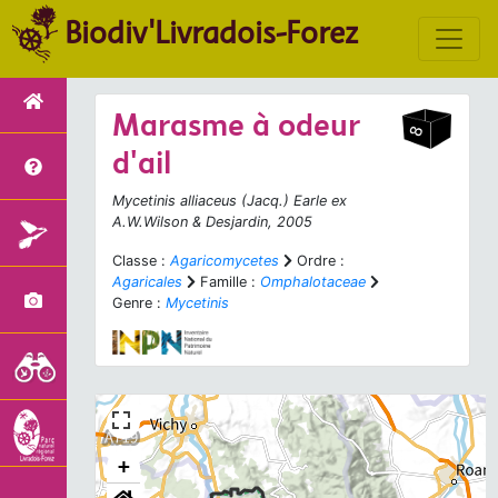
Biodiv'Livradois-Forez
Marasme à odeur
d'ail
Mycetinis alliaceus
(Jacq.) Earle ex
A.W.Wilson & Desjardin, 2005
Classe :
Agaricomycetes
Ordre :
Agaricales
Famille :
Omphalotaceae
Genre :
Mycetinis
+