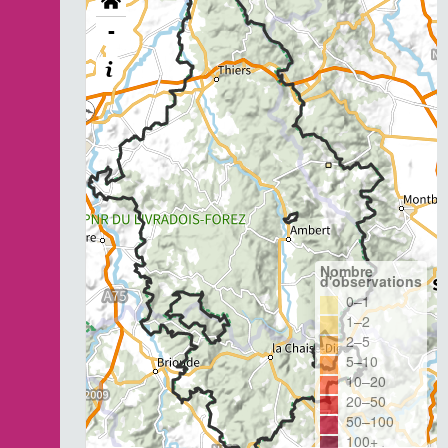
-
Nombre
d'observations
0–1
1–2
2–5
5–10
10–20
20–50
50–100
100+