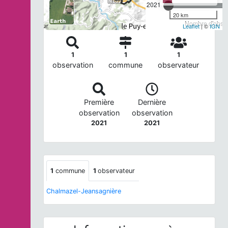
2021
20 km
Nombre d'observ
Leaflet
| ©
IGN
1
1
1
observation
commune
observateur
Première
Dernière
observation
observation
2021
2021
1
commune
1
observateur
Chalmazel-Jeansagnière