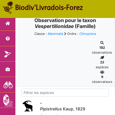
Biodiv'Livradois-Forez
Observation pour le taxon
Vespertilionidae
(Famille)
Classe :
Mammalia
Ordre :
Chiroptera
182
observations
22
espèces
9
observateurs
-
Pipistrellus
Kaup, 1829