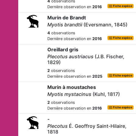
4
observations
Fiche espèce
Dernière observation en
2016
Murin de Brandt
Myotis brandtii
(Eversmann, 1845)
4
observations
Fiche espèce
Dernière observation en
2016
Oreillard gris
Plecotus austriacus
(J.B. Fischer,
1829)
2
observations
Fiche espèce
Dernière observation en
2025
Murin à moustaches
Myotis mystacinus
(Kuhl, 1817)
2
observations
Fiche espèce
Dernière observation en
2016
-
Plecotus
É. Geoffroy Saint-Hilaire,
1818