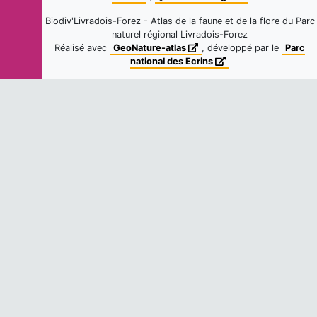
3
observations
Biodiv'Livradois-Forez - Atlas de la faune et de la flore du Parc
Fiche espèce
Dernière observation en
2025
naturel régional Livradois-Forez
Réalisé avec
GeoNature-atlas
, développé par le
Parc
Murin de Natterer
national des Ecrins
Myotis nattereri
(Kuhl, 1817)
9
observations
Fiche espèce
Dernière observation en
2022
Oreillard roux
Plecotus auritus
(Linnaeus, 1758)
7
observations
Fiche espèce
Dernière observation en
2026
Noctule commune
Nyctalus noctula
(Schreber, 1774)
4
observations
Fiche espèce
Dernière observation en
2016
Barbastelle d'Europe
Barbastella barbastellus
(Schreber,
1774)