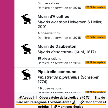
3
observations
Fiche espèce
Dernière observation en
2016
Murin d'Alcathoe
Myotis alcathoe
Helversen & Heller,
2001
4
observations
Fiche espèce
Dernière observation en
2015
Murin de Daubenton
Myotis daubentonii
(Kuhl, 1817)
15
observations
Fiche espèce
Dernière observation en
2026
Pipistrelle commune
Pipistrellus pipistrellus
(Schreber,
1774)
49
observations
Fiche espèce
Dernière observation en
2025
Accueil
|
Observatoire de la biodiversité
|
Site du
-
Parc naturel régional Livradois-Forez
|
Conception et
Myotis
Kaup, 1829
crédits
|
Mentions légales