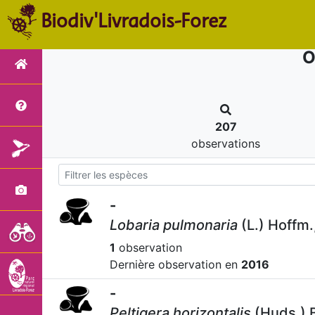
Biodiv'Livradois-Forez
O
207
observations
-
Lobaria pulmonaria
(L.) Hoffm.
1
observation
Dernière observation en
2016
-
Peltigera horizontalis
(Huds.) 