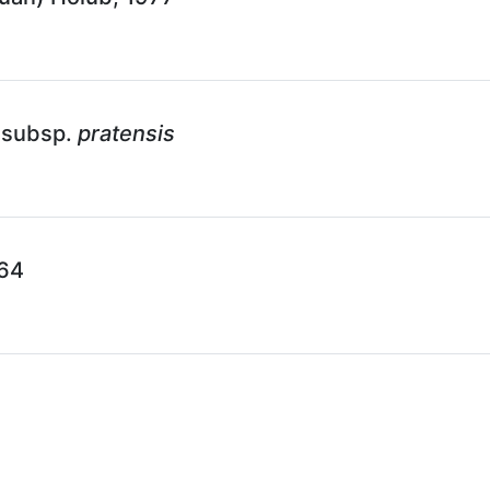
 subsp.
pratensis
864