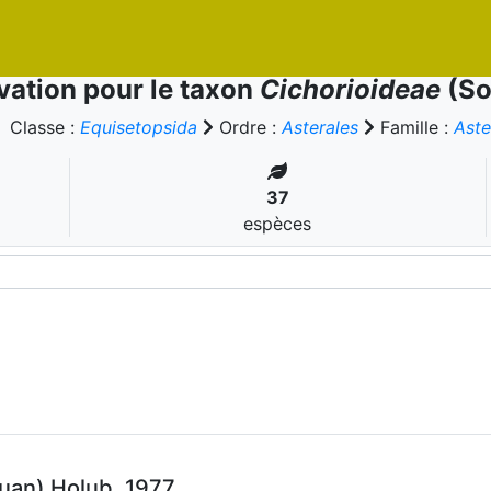
ation pour le taxon
Cichorioideae
(So
Classe :
Equisetopsida
Ordre :
Asterales
Famille :
Aste
37
espèces
uan) Holub, 1977