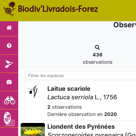
Biodiv'Livradois-Forez
Observ
436
observations
Laitue scariole
Lactuca serriola
L., 1756
2
observations
Dernière observation en
2020
Liondent des Pyrénées
Scorzoneroides pyrenaica
(Go