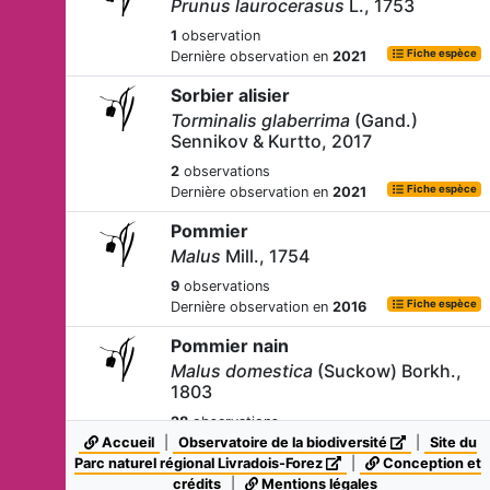
Prunus laurocerasus
L., 1753
1
observation
Fiche espèce
Dernière observation en
2021
Sorbier alisier
Torminalis glaberrima
(Gand.)
Sennikov & Kurtto, 2017
2
observations
Fiche espèce
Dernière observation en
2021
Pommier
Malus
Mill., 1754
9
observations
Fiche espèce
Dernière observation en
2016
Pommier nain
Malus domestica
(Suckow) Borkh.,
1803
28
observations
Fiche espèce
Accueil
|
Dernière observation en
Observatoire de la biodiversité
2018
|
Site du
Parc naturel régional Livradois-Forez
|
Conception et
Sorbier petit néflier
crédits
|
Mentions légales