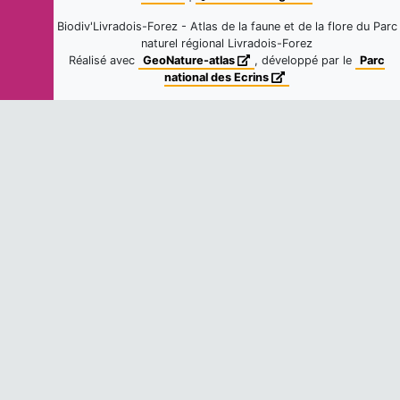
Chamaemespilus alpina
(Mill.)
Biodiv'Livradois-Forez - Atlas de la faune et de la flore du Parc
K.R.Robertson & J.B.Phipps, 1991
naturel régional Livradois-Forez
34
observations
Réalisé avec
GeoNature-atlas
, développé par le
Parc
Fiche espèce
Dernière observation en
2024
national des Ecrins
Cerisier acide
Prunus cerasus
var.
acida
(Ehrh.)
Willd., 1796
4
observations
Fiche espèce
Dernière observation en
2020
Prunier merisier
Prunus avium
(L.) L., 1755
7
observations
Fiche espèce
Dernière observation en
2021
Prunier à grappes
Prunus padus
L., 1753
12
observations
Fiche espèce
Dernière observation en
2026