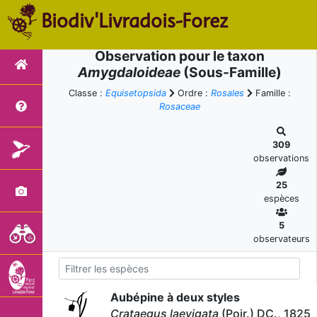
Biodiv'Livradois-Forez
Observation pour le taxon
Amygdaloideae
(Sous-Famille)
Classe :
Equisetopsida
Ordre :
Rosales
Famille :
Rosaceae
309
observations
25
espèces
5
observateurs
Aubépine à deux styles
Crataegus laevigata
(Poir.) DC., 1825