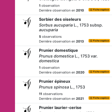
1
observation
Fiche espèce
Dernière observation en
2010
Sorbier des oiseleurs
Sorbus aucuparia
L., 1753 subsp.
aucuparia
5
observations
Fiche espèce
Dernière observation en
2013
Prunier domestique
Prunus domestica
L., 1753 var.
domestica
1
observation
Fiche espèce
Dernière observation en
2020
Prunier épineux
Prunus spinosa
L., 1753
11
observations
Fiche espèce
Dernière observation en
2021
Prunier laurier-cerise