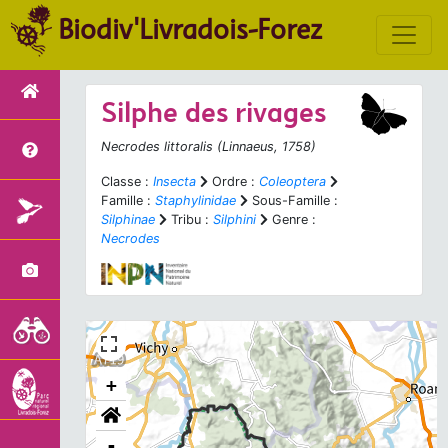
Biodiv'Livradois-Forez
Silphe des rivages
Necrodes littoralis
(Linnaeus, 1758)
Classe :
Insecta
Ordre :
Coleoptera
Famille :
Staphylinidae
Sous-Famille :
Silphinae
Tribu :
Silphini
Genre :
Necrodes
+
-