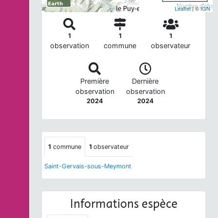
Nombre d'observ
Leaflet
| ©
IGN
1
1
1
observation
commune
observateur
Première
Dernière
observation
observation
2024
2024
1
commune
1
observateur
Saint-Gervais-sous-Meymont
Informations espèce