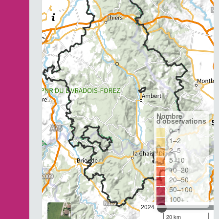
Nombre
d'observations
0–1
1–2
2–5
5–10
10–20
20–50
50–100
100+
2024
20 km