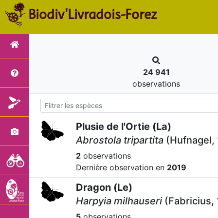
Biodiv'Livradois-Forez
24 941
observations
Plusie de l'Ortie (La)
Abrostola tripartita
(Hufnagel,
2
observations
Dernière observation en
2019
Dragon (Le)
Harpyia milhauseri
(Fabricius,
5
observations