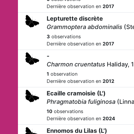
Dernière observation en
2017
Lepturette discrète
Grammoptera abdominalis
(St
3
observations
Dernière observation en
2017
-
Charmon cruentatus
Haliday, 
1
observation
Dernière observation en
2012
Ecaille cramoisie (L')
Phragmatobia fuliginosa
(Linna
10
observations
Dernière observation en
2024
Ennomos du Lilas (L')