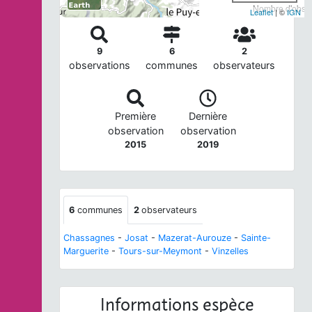
Nombre d'observ
Leaflet
| ©
IGN
9
6
2
observations
communes
observateurs
Première
Dernière
observation
observation
2015
2019
6
communes
2
observateurs
Chassagnes
-
Josat
-
Mazerat-Aurouze
-
Sainte-
Marguerite
-
Tours-sur-Meymont
-
Vinzelles
Informations espèce