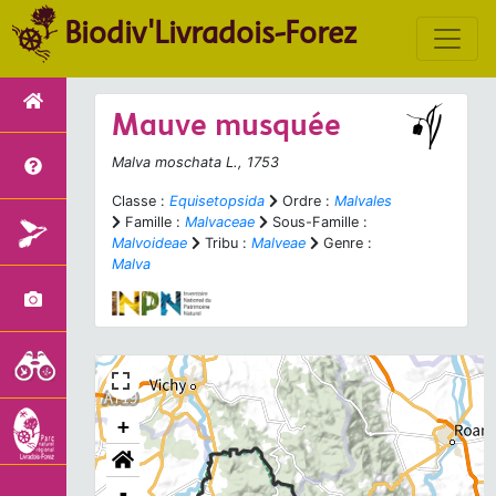
Biodiv'Livradois-Forez
Mauve musquée
Malva moschata
L., 1753
Classe :
Equisetopsida
Ordre :
Malvales
Famille :
Malvaceae
Sous-Famille :
Malvoideae
Tribu :
Malveae
Genre :
Malva
+
-