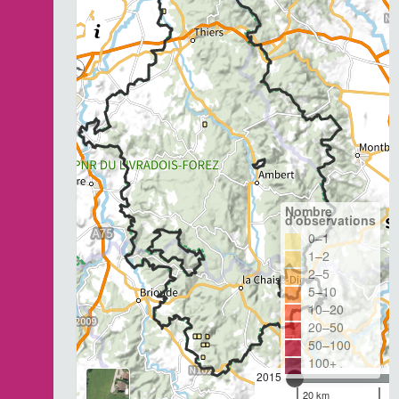
Nombre
d'observations
0–1
1–2
2–5
5–10
10–20
20–50
50–100
100+
2015
20 km