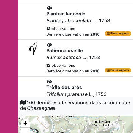
Plantain lancéolé
Plantago lanceolata
L., 1753
13
observations
Fiche espèce
Dernière observation en
2016
Patience oseille
Rumex acetosa
L., 1753
12
observations
Fiche espèce
Dernière observation en
2016
Trèfle des prés
Trifolium pratense
L., 1753
100 dernières observations dans la commune
12
observations
de
Chassagnes
Fiche espèce
Dernière observation en
2016
+
Petit rhinolophe
Rhinolophus hipposideros
−