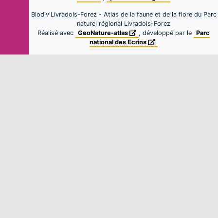
Biodiv'Livradois-Forez - Atlas de la faune et de la flore du Parc
Pâturin commun
naturel régional Livradois-Forez
Poa trivialis
L., 1753
Réalisé avec
GeoNature-atlas
, développé par le
Parc
national des Ecrins
9
observations
Fiche espèce
Dernière observation en
2016
Salsifis des prés
Tragopogon pratensis
L., 1753
9
observations
Fiche espèce
Dernière observation en
2016
Trisète jaunissant
Trisetum flavescens
(L.) P.Beauv.,
1812
9
observations
Fiche espèce
Dernière observation en
2016
Vesce cultivée