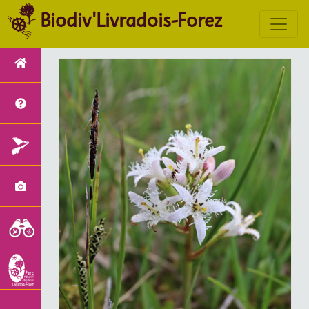
Biodiv'Livradois-Forez