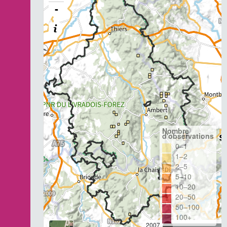
-
Nombre
d'observations
0–1
1–2
2–5
5–10
10–20
20–50
50–100
100+
2007