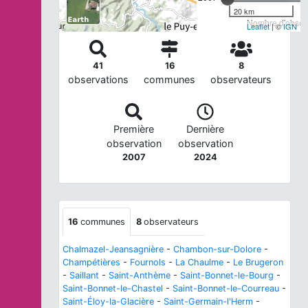
20 km
Nombre d'observ
Leaflet
| ©
IGN
41
16
8
observations
communes
observateurs
Première
Dernière
observation
observation
2007
2024
16
communes
8
observateurs
Chalmazel-Jeansagnière
-
Chambon-sur-Dolore
-
Champétières
-
Fournols
-
La Chaulme
-
Le Brugeron
-
Saillant
-
Saint-Anthème
-
Saint-Bonnet-le-Bourg
-
Saint-Bonnet-le-Chastel
-
Saint-Bonnet-le-Courreau
-
Saint-Éloy-la-Glacière
-
Saint-Germain-l'Herm
-