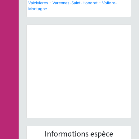
Valcivières
-
Varennes-Saint-Honorat
-
Vollore-
Montagne
Previous
Next
Menyanthes trifoliata
L., 1753 © O. Roquinarc'h -
CC BY-NC-SA
Informations espèce