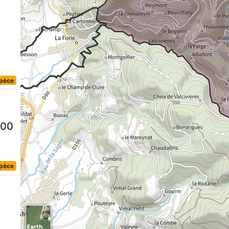
spèce
800
spèce