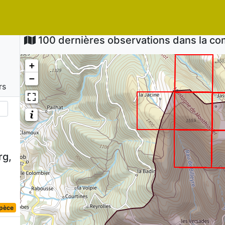
100 dernières observations dans la 
+
−
rs
rg,
spèce