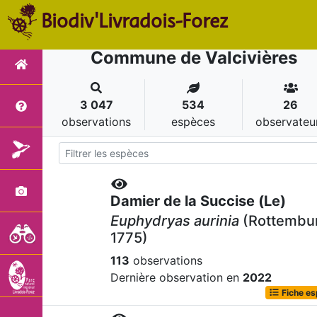
Biodiv'Livradois-Forez
Commune de Valcivières
3 047
534
26
observations
espèces
observateu
Damier de la Succise (Le)
Euphydryas aurinia
(Rottembu
1775)
113
observations
Dernière observation en
2022
Fiche e