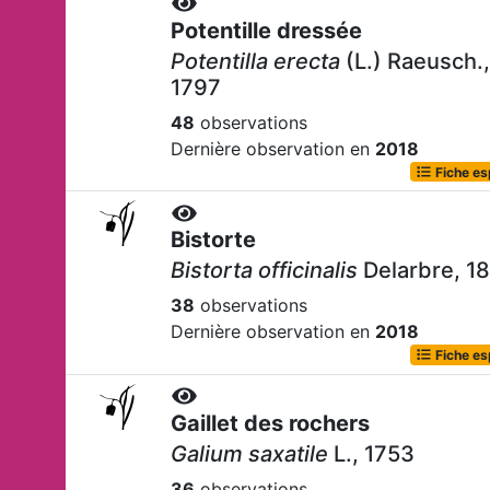
Potentille dressée
Potentilla erecta
(L.) Raeusch.,
1797
48
observations
Dernière observation en
2018
Fiche e
Bistorte
Bistorta officinalis
Delarbre, 1
38
observations
Dernière observation en
2018
Fiche e
Gaillet des rochers
Galium saxatile
L., 1753
36
observations