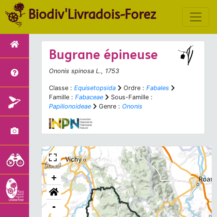
Biodiv'Livradois-Forez
Bugrane épineuse
Ononis spinosa
L., 1753
Classe :
Equisetopsida
Ordre :
Fabales
Famille :
Fabaceae
Sous-Famille :
Papilionoideae
Genre :
Ononis
+
-