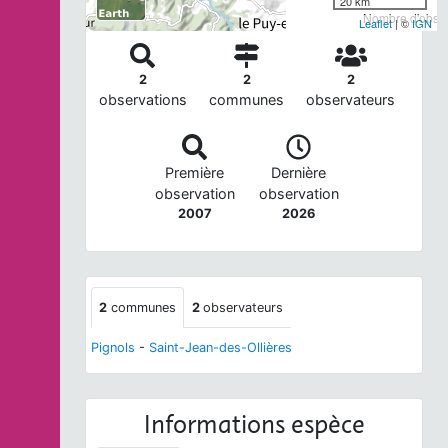
20 km
Nombre d'observ
Leaflet
| ©
IGN
2
2
2
observations
communes
observateurs
Première
Dernière
observation
observation
2007
2026
2
communes
2
observateurs
Pignols
-
Saint-Jean-des-Ollières
Informations espèce