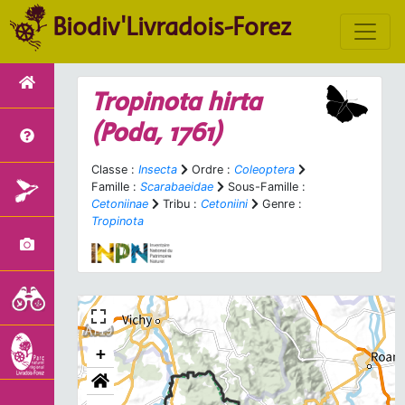
Biodiv'Livradois-Forez
Tropinota hirta
(Poda, 1761)
Classe :
Insecta
Ordre :
Coleoptera
Famille :
Scarabaeidae
Sous-Famille :
Cetoniinae
Tribu :
Cetoniini
Genre :
Tropinota
+