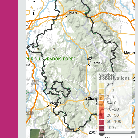
-
Nombre
d'observations
0–1
1–2
2–5
5–10
10–20
20–50
50–100
100+
2007