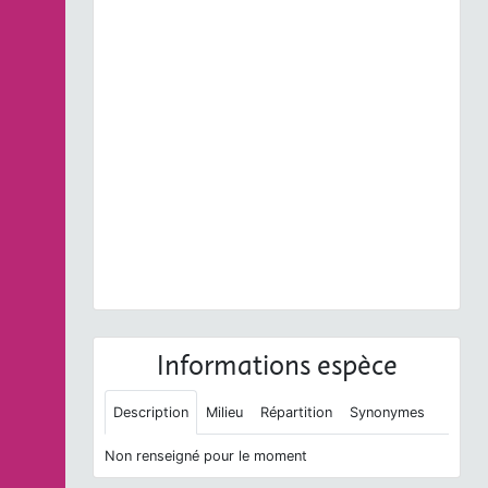
Previous
Next
Parnassia palustris
L., 1753 © P. Gourdain - CC BY-
NC-SA
Informations espèce
Description
Milieu
Répartition
Synonymes
Non renseigné pour le moment