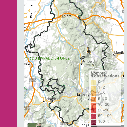
-
Nombre
d'observations
0–1
1–2
2–5
5–10
10–20
20–50
50–100
100+
2016