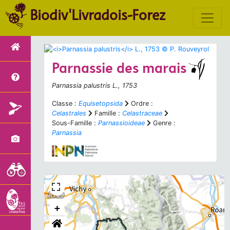
Biodiv'Livradois-Forez
Parnassie des marais
Parnassia palustris
L., 1753
Classe :
Equisetopsida
Ordre :
Celastrales
Famille :
Celastraceae
Sous-Famille :
Parnassioideae
Genre :
Parnassia
+