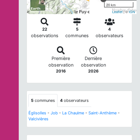
20 km
Nombre d'observ
Leaflet
| ©
IGN
22
5
4
observations
communes
observateurs
Première
Dernière
observation
observation
2016
2026
5
communes
4
observateurs
Églisolles
-
Job
-
La Chaulme
-
Saint-Anthème
-
Valcivières