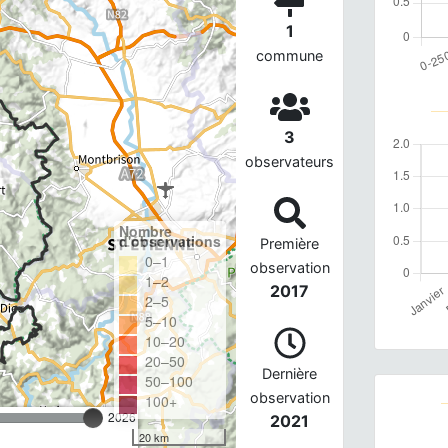
1
commune
3
observateurs
Nombre
d'observations
Première
0–1
observation
1–2
2017
2–5
5–10
10–20
20–50
Dernière
50–100
observation
100+
2026
2021
20 km