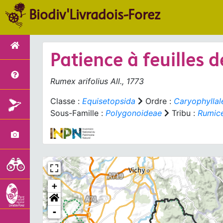
Biodiv'Livradois-Forez
Patience à feuilles 
Rumex arifolius
All., 1773
Classe :
Equisetopsida
Ordre :
Caryophyllal
Sous-Famille :
Polygonoideae
Tribu :
Rumic
+
-