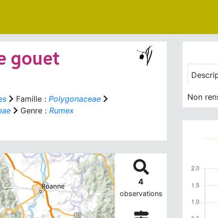
de gouet
Descri
Non ren
es
Famille :
Polygonaceae
eae
Genre :
Rumex
4
observations