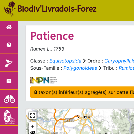
Biodiv'Livradois-Forez
Patience
Rumex
L., 1753
Classe :
Equisetopsida
Ordre :
Caryophyllal
Sous-Famille :
Polygonoideae
Tribu :
Rumic
8
taxon(s) inférieu
+