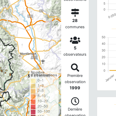
28
communes
5
observateurs
Nombre
d'observations
Première
0–1
observation
1–2
1999
2–5
5–10
10–20
20–50
Dernière
50–100
observation