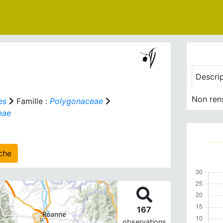
Descri
Non ren
es
Famille :
Polygonaceae
eae
r(s) agrégé(s) sur cette fiche
167
observations