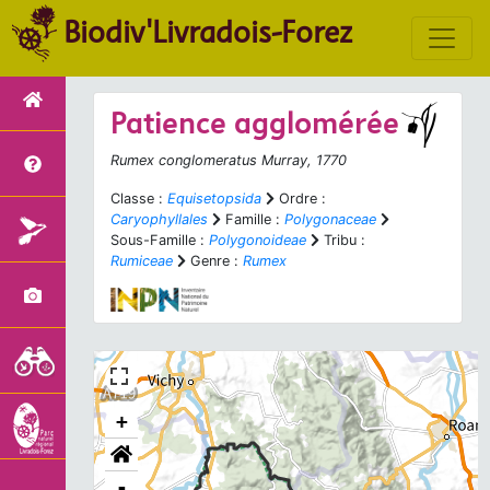
Biodiv'Livradois-Forez
Patience agglomérée
Rumex conglomeratus
Murray, 1770
Classe :
Equisetopsida
Ordre :
Caryophyllales
Famille :
Polygonaceae
Sous-Famille :
Polygonoideae
Tribu :
Rumiceae
Genre :
Rumex
+
-