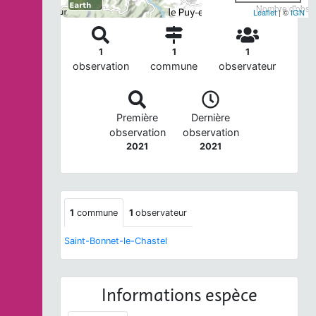
Nombre d'observ
Leaflet
| ©
IGN
1
1
1
observation
commune
observateur
Première
Dernière
observation
observation
2021
2021
1
commune
1
observateur
Saint-Bonnet-le-Chastel
Informations espèce