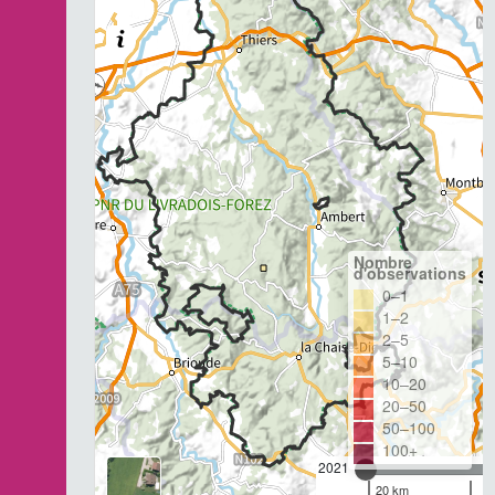
Nombre
d'observations
0–1
1–2
2–5
5–10
10–20
20–50
50–100
100+
2021
20 km