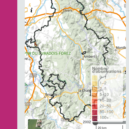
Nombre
d'observations
0–1
1–2
2–5
5–10
10–20
20–50
50–100
100+
2002
20 km