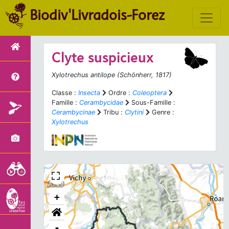
Biodiv'Livradois-Forez
Clyte suspicieux
Xylotrechus antilope
(Schönherr, 1817)
Classe :
Insecta
Ordre :
Coleoptera
Famille :
Cerambycidae
Sous-Famille :
Cerambycinae
Tribu :
Clytini
Genre :
Xylotrechus
+
-