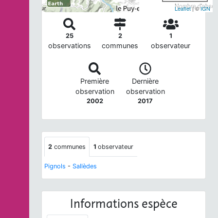
Nombre d'observ
Leaflet
| ©
IGN
25
2
1
observations
communes
observateur
Première
Dernière
observation
observation
2002
2017
2
communes
1
observateur
Pignols
-
Sallèdes
Informations espèce