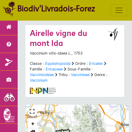
Biodiv'Livradois-Forez
Airelle vigne du
mont Ida
Vaccinium vitis-idaea
L., 1753
Classe :
Equisetopsida
Ordre :
Ericales
Famille :
Ericaceae
Sous-Famille :
Vaccinioideae
Tribu :
Vaccinieae
Genre :
Vaccinium
+