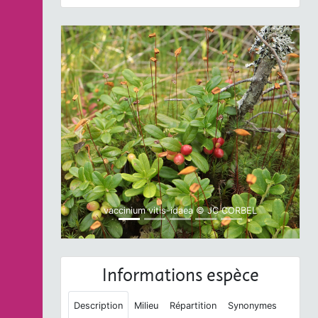
Previous
Next
vaccinium vitis-idaea © JC CORBEL
Informations espèce
Description
Milieu
Répartition
Synonymes