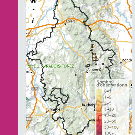
-
Nombre
d'observations
0–1
1–2
2–5
5–10
10–20
20–50
50–100
100+