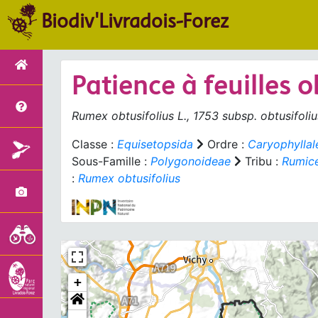
Biodiv'Livradois-Forez
Patience à feuilles 
Rumex obtusifolius
L., 1753 subsp.
obtusifoliu
Classe :
Equisetopsida
Ordre :
Caryophyllal
Sous-Famille :
Polygonoideae
Tribu :
Rumic
:
Rumex obtusifolius
+