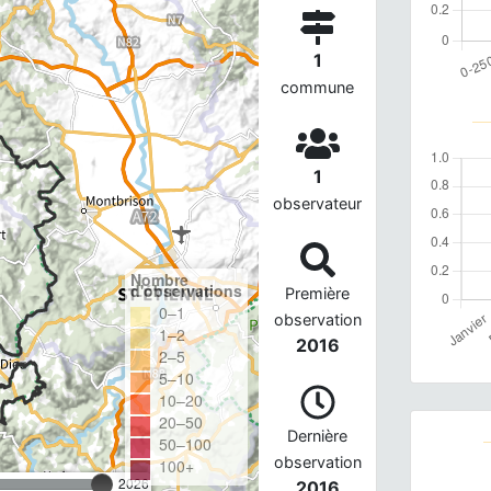
1
commune
1
observateur
Nombre
d'observations
Première
0–1
observation
1–2
2016
2–5
5–10
10–20
20–50
Dernière
50–100
observation
100+
2026
2016