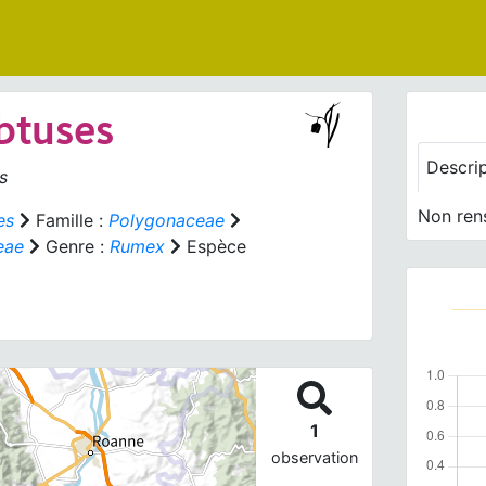
obtuses
Descri
s
Non ren
es
Famille :
Polygonaceae
eae
Genre :
Rumex
Espèce
1
observation