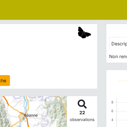
Descri
Non ren
s) agrégé(s) sur cette fiche
22
observations