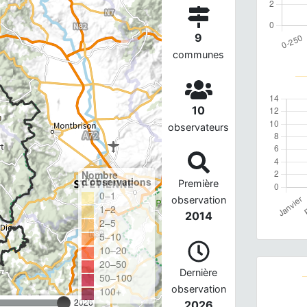
9
communes
10
observateurs
Nombre
d'observations
Première
0–1
observation
1–2
2014
2–5
5–10
10–20
20–50
Dernière
50–100
observation
100+
2026
2026