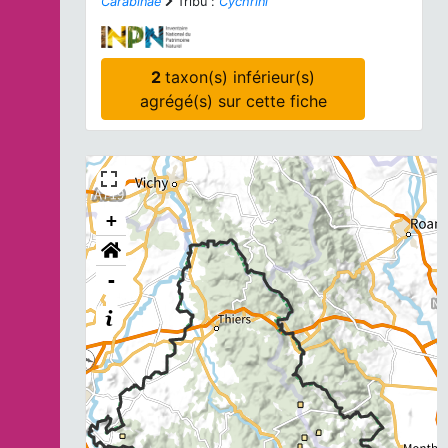
Carabinae
Tribu :
Cychrini
2
taxon(s) inférieur(s)
agrégé(s) sur cette fiche
+
-