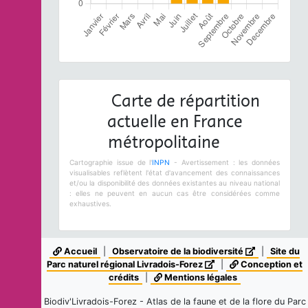
Carte de répartition
actuelle en France
métropolitaine
Cartographie issue de l'
INPN
- Avertissement : les données
visualisables reflètent l'état d'avancement des connaissances
et/ou la disponibilité des données existantes au niveau national
: elles ne peuvent en aucun cas être considérées comme
exhaustives.
Accueil
|
Observatoire de la biodiversité
|
Site du
Parc naturel régional Livradois-Forez
|
Conception et
crédits
|
Mentions légales
Biodiv'Livradois-Forez - Atlas de la faune et de la flore du Parc