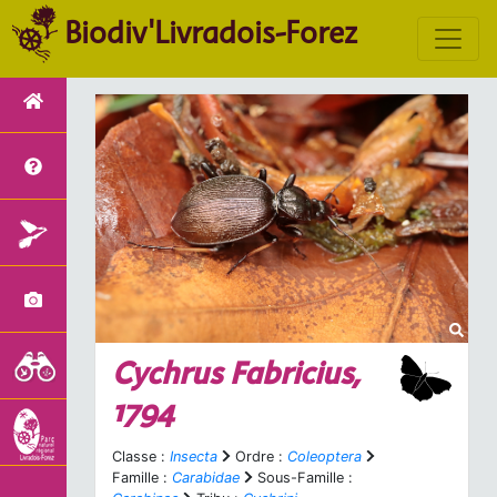
Biodiv'Livradois-Forez
Cychrus
Fabricius,
1794
Classe :
Insecta
Ordre :
Coleoptera
Famille :
Carabidae
Sous-Famille :