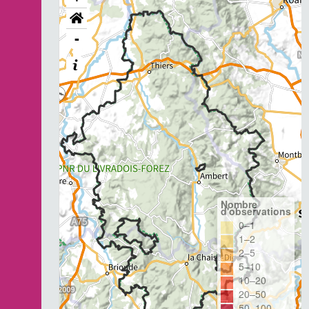
-
Nombre
d'observations
0–1
1–2
2–5
5–10
10–20
20–50
50–100