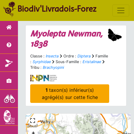
Biodiv'Livradois-Forez
Myolepta
Newman,
1838
Classe :
Insecta
Ordre :
Diptera
Famille
:
Syrphidae
Sous-Famille :
Eristalinae
Tribu :
Brachyopini
1
taxon(s) inférieur(s)
agrégé(s) sur cette fiche
+