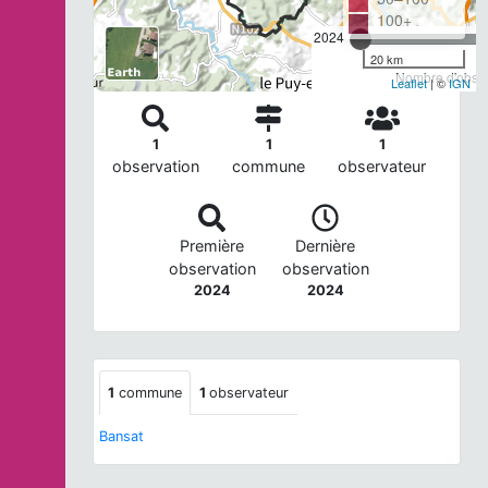
100+
2024
20 km
Nombre d'observ
Leaflet
| ©
IGN
1
1
1
observation
commune
observateur
Première
Dernière
observation
observation
2024
2024
1
commune
1
observateur
Bansat