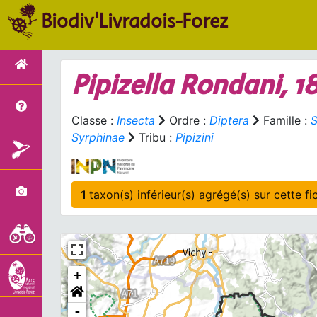
Biodiv'Livradois-Forez
Pipizella
Rondani, 1
Classe :
Insecta
Ordre :
Diptera
Famille :
S
Syrphinae
Tribu :
Pipizini
1
taxon(s) inférieur(s)
+
-