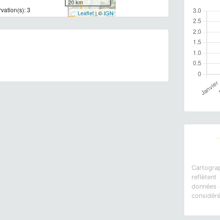
20 km
ation(s): 3
Leaflet
| ©
IGN
Cartograp
reflètent
données e
considér