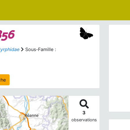
856
yrphidae
Sous-Famille :
Prev
 agrégé(s) sur cette fiche
Pipize
3
observations