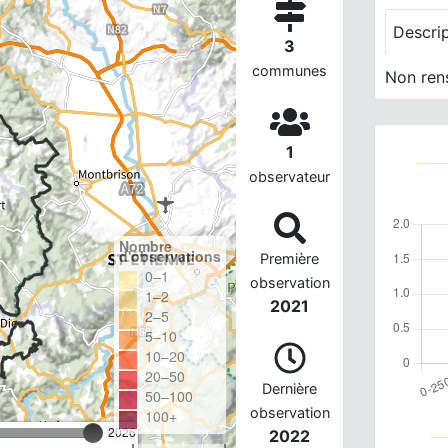
Descri
3
communes
Non ren
1
observateur
Nombre
d'observations
Première
0–1
observation
1–2
2021
2–5
5–10
10–20
20–50
Dernière
50–100
observation
100+
2026
2022