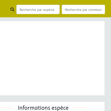
ious
Next
lla viduata
(Linnaeus, 1758) © D. Top - CC BY-NC-SA
Informations espèce