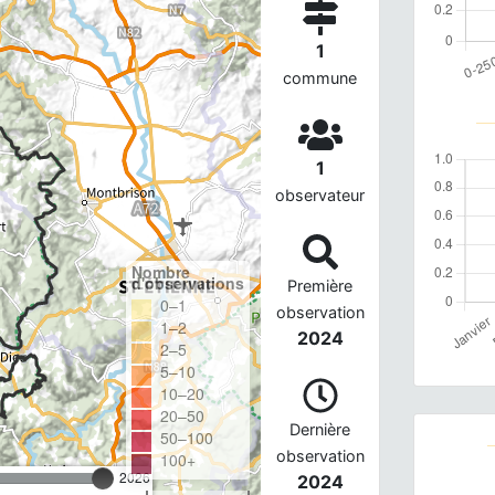
1
commune
1
observateur
Nombre
d'observations
Première
0–1
observation
1–2
2024
2–5
5–10
10–20
20–50
Dernière
50–100
observation
100+
2026
2024