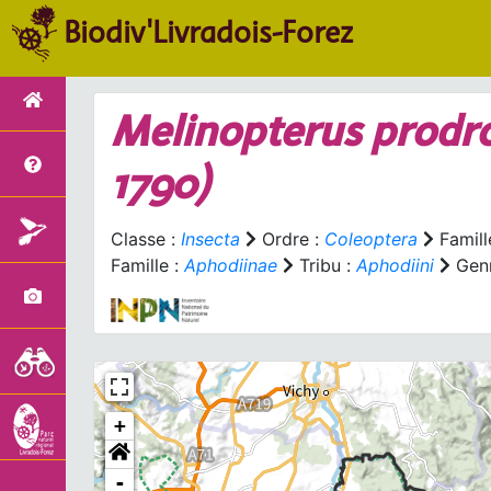
Biodiv'Livradois-Forez
Melinopterus prod
1790)
Classe :
Insecta
Ordre :
Coleoptera
Famill
Famille :
Aphodiinae
Tribu :
Aphodiini
Genr
+
-