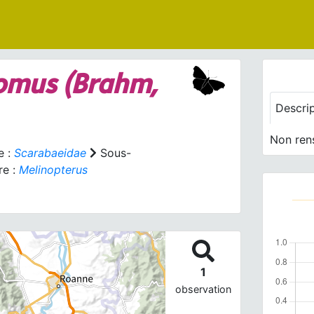
romus
(Brahm,
Descri
Non ren
e :
Scarabaeidae
Sous-
e :
Melinopterus
1
observation