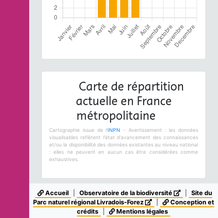
Carte de répartition
actuelle en France
métropolitaine
Cartographie issue de l'
INPN
- Avertissement : les données
visualisables reflètent l'état d'avancement des connaissances
et/ou la disponibilité des données existantes au niveau national
: elles ne peuvent en aucun cas être considérées comme
exhaustives.
Accueil
|
Observatoire de la biodiversité
|
Site du
Parc naturel régional Livradois-Forez
|
Conception et
crédits
|
Mentions légales