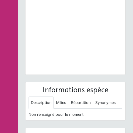
Previous
Next
Meliscaeva cinctella
(Zetterstedt, 1843) © D. Top -
CC BY-NC-SA
Informations espèce
Description
Milieu
Répartition
Synonymes
Non renseigné pour le moment