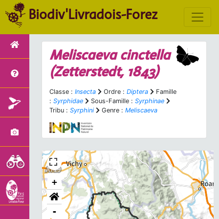
Biodiv'Livradois-Forez
Meliscaeva cinctella
(Zetterstedt, 1843)
Classe :
Insecta
Ordre :
Diptera
Famille
:
Syrphidae
Sous-Famille :
Syrphinae
Tribu :
Syrphini
Genre :
Meliscaeva
+
-