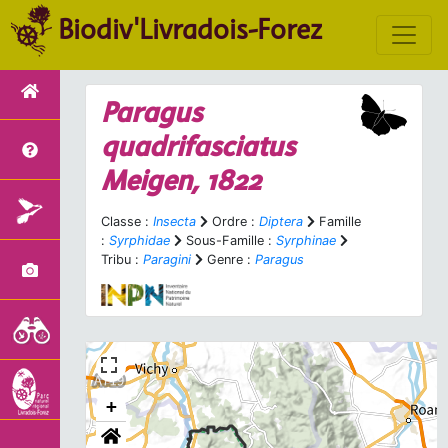
Biodiv'Livradois-Forez
Paragus
quadrifasciatus
Meigen, 1822
Classe :
Insecta
Ordre :
Diptera
Famille
:
Syrphidae
Sous-Famille :
Syrphinae
Tribu :
Paragini
Genre :
Paragus
+