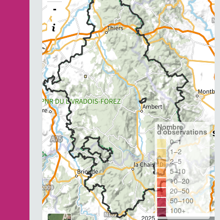
-
Nombre
d'observations
0–1
1–2
2–5
5–10
10–20
20–50
50–100
100+
2025