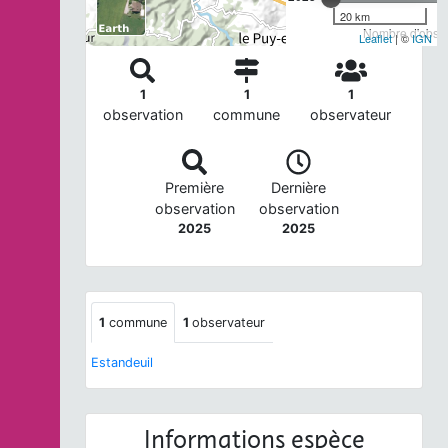
20 km
Nombre d'observ
Leaflet
| ©
IGN
1
1
1
observation
commune
observateur
Première
Dernière
observation
observation
2025
2025
1
commune
1
observateur
Estandeuil
Informations espèce