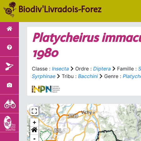
Biodiv'Livradois-Forez
Platycheirus immac
1980
Classe :
Insecta
Ordre :
Diptera
Famille :
S
Syrphinae
Tribu :
Bacchini
Genre :
Platych
+
-