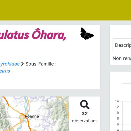
ulatus
Ôhara,
Descri
Non ren
yrphidae
Sous-Famille :
eirus
32
observations