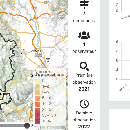
7
communes
1
observateur
Nombre
d'observations
Première
0–1
observation
1–2
2021
2–5
5–10
10–20
20–50
Dernière
50–100
observation
100+
2026
2022