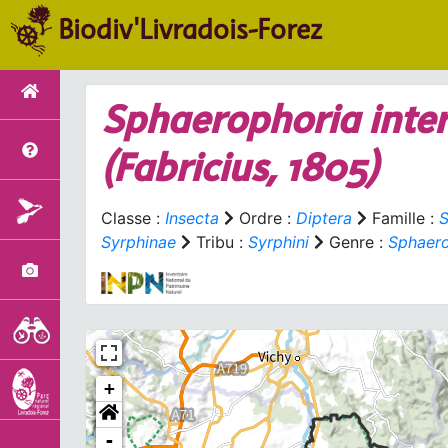
Biodiv'Livradois-Forez
Sphaerophoria inte
(Fabricius, 1805)
Classe :
Insecta
Ordre :
Diptera
Famille :
S
Syrphinae
Tribu :
Syrphini
Genre :
Sphaero
+
-