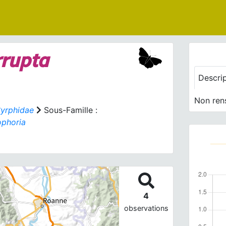
rrupta
Descri
Non ren
yrphidae
Sous-Famille :
phoria
4
observations