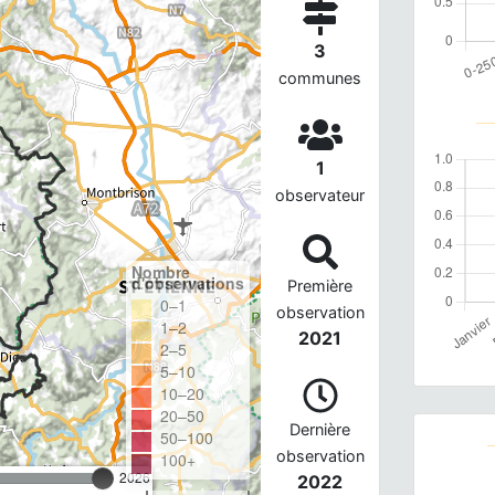
3
communes
1
observateur
Nombre
d'observations
Première
0–1
observation
1–2
2021
2–5
5–10
10–20
20–50
Dernière
50–100
observation
100+
2026
2022