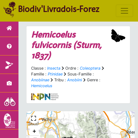
Biodiv'Livradois-Forez
Hemicoelus
fulvicornis
(Sturm,
1837)
Classe :
Insecta
Ordre :
Coleoptera
Famille :
Ptinidae
Sous-Famille :
Anobiinae
Tribu :
Anobiini
Genre :
Hemicoelus
+