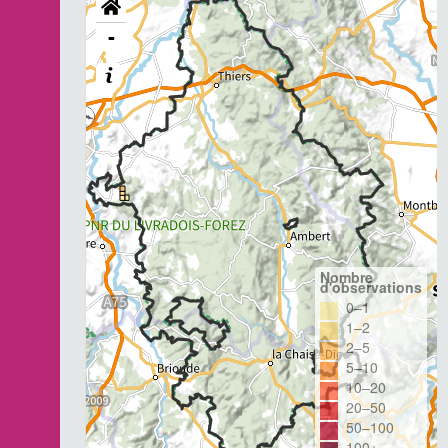
-
Nombre
d'observations
0–1
1–2
2–5
5–10
10–20
20–50
50–100
100+