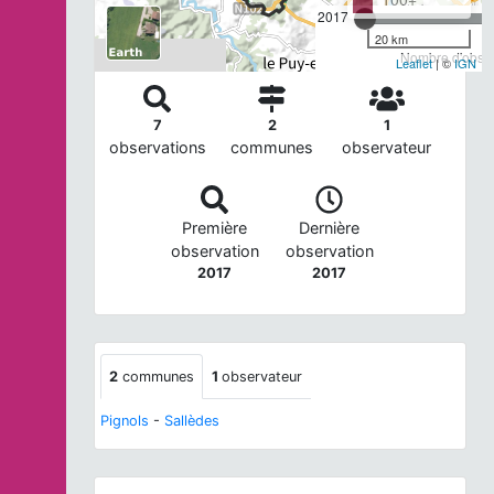
2017
20 km
Nombre d'observ
Leaflet
| ©
IGN
7
2
1
observations
communes
observateur
Première
Dernière
observation
observation
2017
2017
2
communes
1
observateur
Pignols
-
Sallèdes