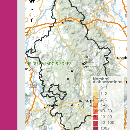
-
Nombre
d'observations
0–1
1–2
2–5
5–10
10–20
20–50
50–100
100+