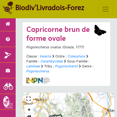
Biodiv'Livradois-Forez
Capricorne brun de
forme ovale
Pogonocherus ovatus
(Goeze, 1777)
Classe :
Insecta
Ordre :
Coleoptera
Famille :
Cerambycidae
Sous-Famille :
Lamiinae
Tribu :
Pogonocherini
Genre :
Pogonocherus
+