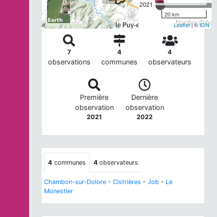
2021
20 km
Nombre d'observ
Leaflet
| ©
IGN
7
4
4
observations
communes
observateurs
Première
Dernière
observation
observation
2021
2022
4
communes
4
observateurs
Chambon-sur-Dolore
-
Cistrières
-
Job
-
Le
Monestier