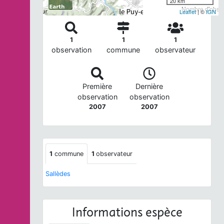
20 km
Nombre d'observ
Leaflet
| ©
IGN
1
1
1
observation
commune
observateur
Première
Dernière
observation
observation
2007
2007
1
commune
1
observateur
Sallèdes
Informations espèce