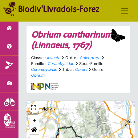
Biodiv'Livradois-Forez
Obrium cantharinum
(Linnaeus, 1767)
Classe :
Insecta
Ordre :
Coleoptera
Famille :
Cerambycidae
Sous-Famille :
Cerambycinae
Tribu :
Obriini
Genre :
Obrium
+