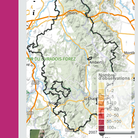
-
Nombre
d'observations
0–1
1–2
2–5
5–10
10–20
20–50
50–100
100+
2007