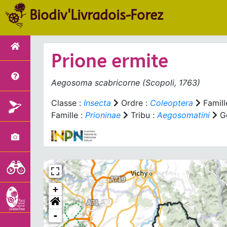
Biodiv'Livradois-Forez
Prione ermite
Aegosoma scabricorne
(Scopoli, 1763)
Classe :
Insecta
Ordre :
Coleoptera
Famill
Famille :
Prioninae
Tribu :
Aegosomatini
Ge
+
-