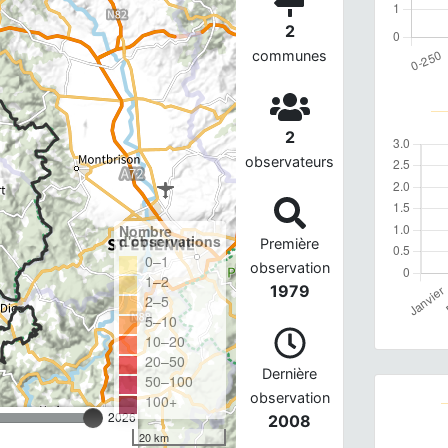
2
communes
2
observateurs
Nombre
d'observations
Première
0–1
observation
1–2
1979
2–5
5–10
10–20
20–50
Dernière
50–100
observation
100+
2026
2008
20 km