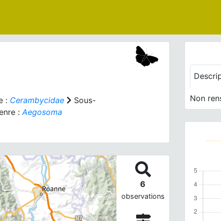
Descri
Non ren
e :
Cerambycidae
Sous-
nre :
Aegosoma
6
observations