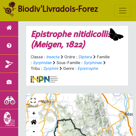
Biodiv'Livradois-Forez
Epistrophe nitidicollis
(Meigen, 1822)
Classe :
Insecta
Ordre :
Diptera
Famille
:
Syrphidae
Sous-Famille :
Syrphinae
Tribu :
Syrphini
Genre :
Epistrophe
+
-