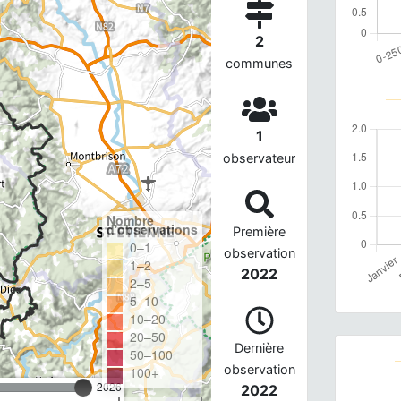
2
communes
1
observateur
Nombre
d'observations
Première
0–1
observation
1–2
2022
2–5
5–10
10–20
20–50
Dernière
50–100
observation
100+
2026
2022