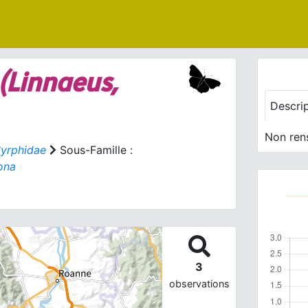
(Linnaeus,
Descri
Non ren
yrphidae
Sous-Famille :
ona
3
observations