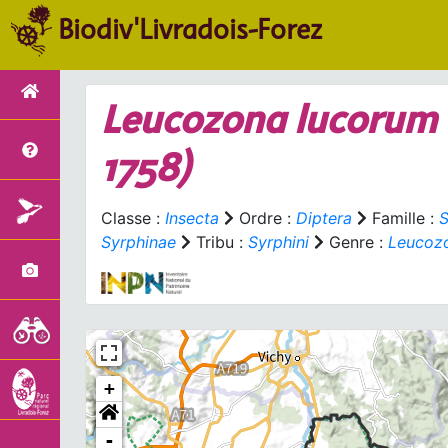
Biodiv'Livradois-Forez
Leucozona lucorum
1758)
Classe :
Insecta
Ordre :
Diptera
Famille :
S
Syrphinae
Tribu :
Syrphini
Genre :
Leucoz
+
-