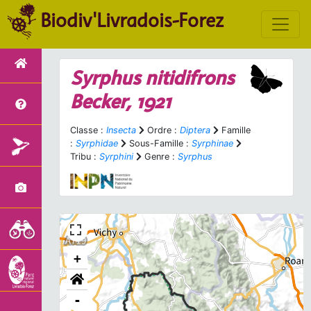
Biodiv'Livradois-Forez
Syrphus nitidifrons
Becker, 1921
Classe :
Insecta
Ordre :
Diptera
Famille
:
Syrphidae
Sous-Famille :
Syrphinae
Tribu :
Syrphini
Genre :
Syrphus
+
-